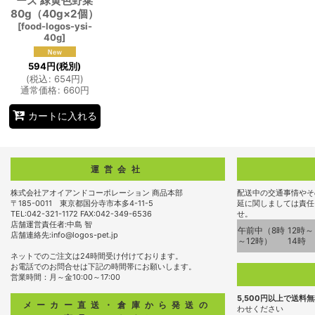
ーズ 緑黄色野菜
80g（40g×2個）
[
food-logos-ysi-
40g
]
594
円
(税別)
(
税込
:
654
円
)
通常価格
:
660
円
カートに入れる
運営会社
株式会社アオイアンドコーポレーション 商品本部
配送中の交通事情やそ
〒185-0011 東京都国分寺市本多4-11-5
延に関しましては責任
TEL:042-321-1172 FAX:042-349-6536
せ。
店舗運営責任者:中島 智
午前中（8時
12時～
店舗連絡先:info@logos-pet.jp
～12時）
14時
ネットでのご注文は24時間受け付けております。
お電話でのお問合せは下記の時間帯にお願いします。
営業時間：月～金10:00～17:00
5,500円以上で送料
メーカー直送・倉庫から発送の
わせください