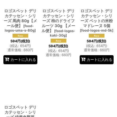
ロゴスペット デリ
ロゴスペット デリ
ロゴスペット デリ
カテッセン・シリ
カテッセン・シリ
カテッセン・シリ
ーズ 馬肉 80g【メ
ーズ 柿のドライフ
ーズ ペットの米粉
ール便】
ルーツ 30g 【メー
マドレーヌ 5個
[
food-
logos-uma-s-80g
]
ル便】
[
food-logos-md-5k
]
[
food-logos-
kaki-30g
]
594
円
(税別)
594
円
(税別)
(
税込
:
654
円
)
(
税込
:
654
円
)
594
円
(税別)
通常価格
:
660
円
通常価格
:
660
円
(
税込
:
654
円
)
通常価格
:
660
円
カートに入れる
カートに入れる
ロゴスペット デリ
カテッセン・シリ