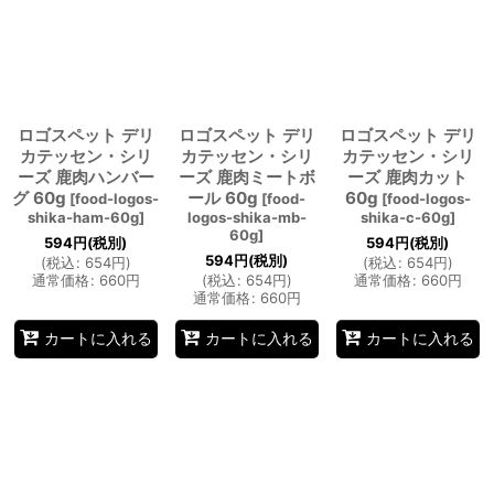
ロゴスペット デリ
ロゴスペット デリ
ロゴスペット デリ
カテッセン・シリ
カテッセン・シリ
カテッセン・シリ
ーズ 鹿肉ハンバー
ーズ 鹿肉ミートボ
ーズ 鹿肉カット
グ 60g
ール 60g
60g
[
food-logos-
[
food-
[
food-logos-
shika-ham-60g
]
logos-shika-mb-
shika-c-60g
]
60g
]
594
円
(税別)
594
円
(税別)
594
円
(税別)
(
税込
:
654
円
)
(
税込
:
654
円
)
通常価格
:
660
円
(
税込
:
654
円
)
通常価格
:
660
円
通常価格
:
660
円
カートに入れる
カートに入れる
カートに入れる