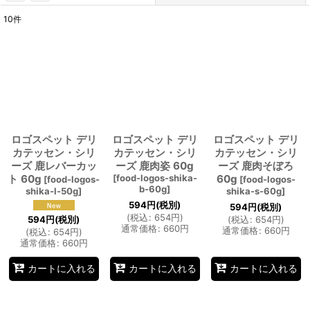
10
件
サブカテゴリ
:
表示数
:
並び順
:
ロゴスペット デリ
ロゴスペット デリ
ロゴスペット デリ
絞り込む
カテッセン・シリ
カテッセン・シリ
カテッセン・シリ
ーズ 鹿レバーカッ
ーズ 鹿肉姿 60g
ーズ 鹿肉そぼろ
ト 60g
[
food-logos-shika-
60g
[
food-logos-
[
food-logos-
b-60g
]
shika-l-50g
]
shika-s-60g
]
594
円
(税別)
594
円
(税別)
(
税込
:
654
円
)
594
円
(税別)
(
税込
:
654
円
)
通常価格
:
660
円
通常価格
:
660
円
(
税込
:
654
円
)
通常価格
:
660
円
カートに入れる
カートに入れる
カートに入れる