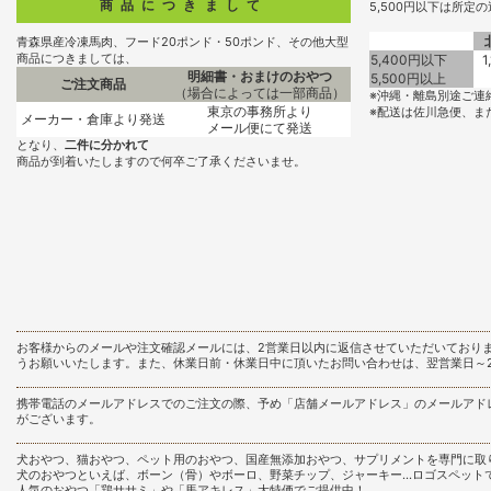
商品につきまして
5,500円以下は所定
青森県産冷凍馬肉、フード20ポンド・50ポンド、その他大型
商品につきましては、
5,400円以下
1
明細書・おまけのおやつ
5,500円以上
ご注文商品
（場合によっては一部商品）
※沖縄・離島別途ご連
東京の事務所より
※配送は佐川急便、ま
メーカー・倉庫より発送
メール便にて発送
となり、
二件に分かれて
商品が到着いたしますので何卒ご了承くださいませ。
お客様からのメールや注文確認メールには、2営業日以内に返信させていただいており
うお願いいたします。また、休業日前・休業日中に頂いたお問い合わせは、翌営業日～
携帯電話のメールアドレスでのご注文の際、予め「店舗メールアドレス」のメールアド
がございます。
犬おやつ、猫おやつ、ペット用のおやつ、国産無添加おやつ、サプリメントを専門に取
犬のおやつといえば、ボーン（骨）やボーロ、野菜チップ、ジャーキー…ロゴスペット
人気のおやつ「鶏ササミ」や「馬アキレス」大特価でご提供中！