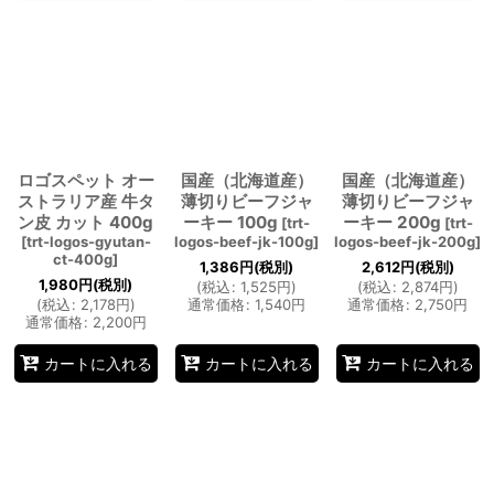
ロゴスペット オー
国産（北海道産）
国産（北海道産）
ストラリア産 牛タ
薄切りビーフジャ
薄切りビーフジャ
ン皮 カット 400g
ーキー 100g
ーキー 200g
[
trt-
[
trt-
[
trt-logos-gyutan-
logos-beef-jk-100g
]
logos-beef-jk-200g
]
ct-400g
]
1,386
円
(税別)
2,612
円
(税別)
1,980
円
(税別)
(
税込
:
1,525
円
)
(
税込
:
2,874
円
)
(
税込
:
2,178
円
)
通常価格
:
1,540
円
通常価格
:
2,750
円
通常価格
:
2,200
円
カートに入れる
カートに入れる
カートに入れる