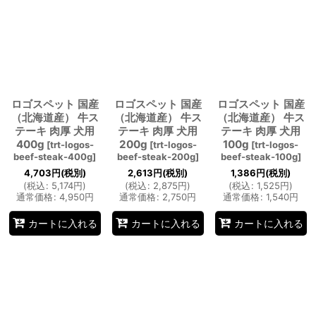
並び順
:
絞り込む
ロゴスペット 国産
ロゴスペット 国産
ロゴスペット 国産
（北海道産） 牛ス
（北海道産） 牛ス
（北海道産） 牛ス
テーキ 肉厚 犬用
テーキ 肉厚 犬用
テーキ 肉厚 犬用
400g
200g
100g
[
trt-logos-
[
trt-logos-
[
trt-logos-
beef-steak-400g
]
beef-steak-200g
]
beef-steak-100g
]
4,703
円
(税別)
2,613
円
(税別)
1,386
円
(税別)
(
税込
:
5,174
円
)
(
税込
:
2,875
円
)
(
税込
:
1,525
円
)
通常価格
:
4,950
円
通常価格
:
2,750
円
通常価格
:
1,540
円
カートに入れる
カートに入れる
カートに入れる