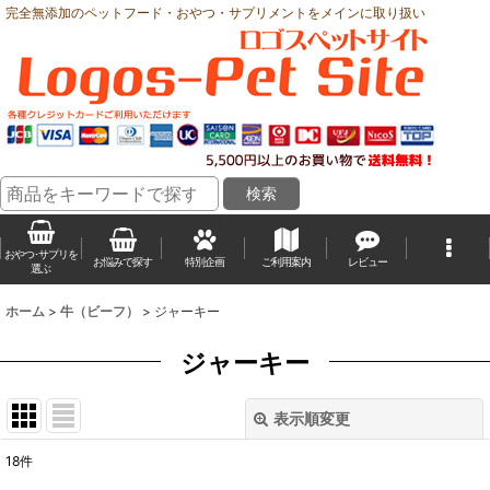
完全無添加のペットフード・おやつ・サプリメントをメインに取り扱い
おやつ･サプリを
お悩みで探す
特別企画
ご利用案内
レビュー
選ぶ
ホーム
>
牛（ビーフ）
>
ジャーキー
ジャーキー
表示順変更
閉じる
18
件
表示数
: