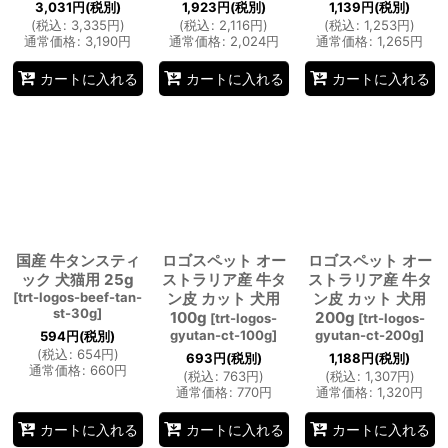
3,031
円
(税別)
1,923
円
(税別)
1,139
円
(税別)
(
税込
:
3,335
円
)
(
税込
:
2,116
円
)
(
税込
:
1,253
円
)
通常価格
:
3,190
円
通常価格
:
2,024
円
通常価格
:
1,265
円
カートに入れる
カートに入れる
カートに入れる
国産 牛タンスティ
ロゴスペット オー
ロゴスペット オー
ック 犬猫用 25g
ストラリア産 牛タ
ストラリア産 牛タ
[
trt-logos-beef-tan-
ン皮 カット 犬用
ン皮 カット 犬用
st-30g
]
100g
200g
[
trt-logos-
[
trt-logos-
gyutan-ct-100g
]
gyutan-ct-200g
]
594
円
(税別)
(
税込
:
654
円
)
693
円
(税別)
1,188
円
(税別)
通常価格
:
660
円
(
税込
:
763
円
)
(
税込
:
1,307
円
)
通常価格
:
770
円
通常価格
:
1,320
円
カートに入れる
カートに入れる
カートに入れる