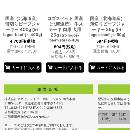
国産（北海道産）
ロゴスペット 国産
国産（北海道産）
薄切りビーフジャ
（北海道産） 牛ス
薄切りビーフジャ
ーキー 400g
テーキ 肉厚 犬用
ーキー 25g
[
trt-
[
trt-
logos-beef-jk-400g
]
25g
logos-beef-jk-50g
]
[
trt-logos-
beef-steak-40g
]
4,703
円
(税別)
594
円
(税別)
(
税込
:
5,174
円
)
(
税込
:
654
円
)
594
円
(税別)
通常価格
:
4,950
円
通常価格
:
660
円
(
税込
:
654
円
)
通常価格
:
660
円
カートに入れる
カートに入れる
カートに入れる
運営会社
株式会社アオイアンドコーポレーション 商品本部
配送中の交通事情やそ
〒185-0011 東京都国分寺市本多4-11-5
延に関しましては責任
TEL:042-321-1172 FAX:042-349-6536
せ。
店舗運営責任者:中島 智
午前中（8時
12時～
店舗連絡先:info@logos-pet.jp
～12時）
14時
ネットでのご注文は24時間受け付けております。
お電話でのお問合せは下記の時間帯にお願いします。