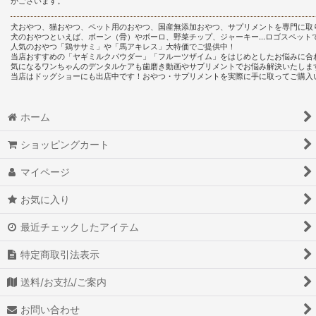
がございます。
犬おやつ、猫おやつ、ペット用のおやつ、国産無添加おやつ、サプリメントを専門に取
犬のおやつといえば、ボーン（骨）やボーロ、野菜チップ、ジャーキー…ロゴスペット
人気のおやつ「鶏ササミ」や「馬アキレス」大特価でご提供中！
当店おすすめの「ヤギミルクパウダー」「フルーツザイム」をはじめとしたお悩みに合
気になるワンちゃんのデンタルケアも歯磨き動画やサプリメントでお悩み解決いたしま
当店はドッグショーにも出店中です！おやつ・サプリメントを実際に手に取ってご購入
ホーム
ショッピングカート
マイページ
お気に入り
最近チェックしたアイテム
特定商取引法表示
送料/お支払/ご案内
お問い合わせ