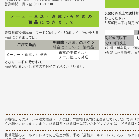
営業時間：月～金10:00～17:00
5,500円以上で送料
メーカー直送・倉庫から発送の
わせください
商品につきまして
5,500円以下は所定
青森県産冷凍馬肉、フード20ポンド・50ポンド、その他大型
商品につきましては、
5,400円以下
1
明細書・おまけのおやつ
5,500円以上
ご注文商品
（場合によっては一部商品）
※沖縄・離島別途ご連
東京の事務所より
※配送は佐川急便、ま
メーカー・倉庫より発送
メール便にて発送
となり、
二件に分かれて
商品が到着いたしますので何卒ご了承くださいませ。
お客様からのメールや注文確認メールには、2営業日以内に返信させていただいており
うお願いいたします。また、休業日前・休業日中に頂いたお問い合わせは、翌営業日～
携帯電話のメールアドレスでのご注文の際、予め「店舗メールアドレス」のメールアド