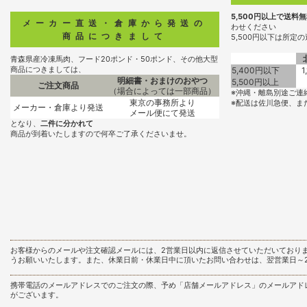
5,500円以上で送料
メーカー直送・倉庫から発送の
わせください
商品につきまして
5,500円以下は所定
青森県産冷凍馬肉、フード20ポンド・50ポンド、その他大型
商品につきましては、
5,400円以下
1
明細書・おまけのおやつ
5,500円以上
ご注文商品
（場合によっては一部商品）
※沖縄・離島別途ご連
東京の事務所より
※配送は佐川急便、ま
メーカー・倉庫より発送
メール便にて発送
となり、
二件に分かれて
商品が到着いたしますので何卒ご了承くださいませ。
お客様からのメールや注文確認メールには、2営業日以内に返信させていただいており
うお願いいたします。また、休業日前・休業日中に頂いたお問い合わせは、翌営業日～
携帯電話のメールアドレスでのご注文の際、予め「店舗メールアドレス」のメールアド
がございます。