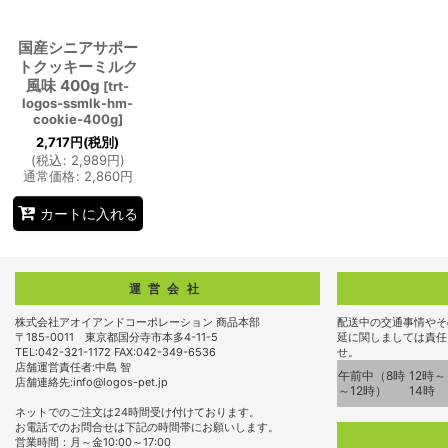
国産シニアサポー
トクッキーミルク
風味 400g
[
trt-
logos-ssmlk-hm-
cookie-400g
]
2,717
円
(税別)
(
税込
:
2,989
円
)
通常価格
:
2,860
円
カートに入れる
運営会社
株式会社アオイアンドコーポレーション 商品本部
配送中の交通事情やそ
〒185-0011 東京都国分寺市本多4-11-5
延に関しましては責任
TEL:042-321-1172 FAX:042-349-6536
せ。
店舗運営責任者:中島 智
午前中（8時
12時～
店舗連絡先:info@logos-pet.jp
～12時）
14時
ネットでのご注文は24時間受け付けております。
お電話でのお問合せは下記の時間帯にお願いします。
営業時間：月～金10:00～17:00