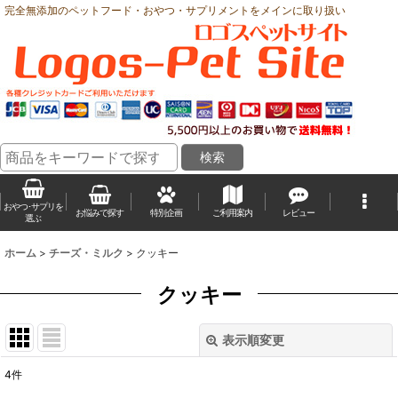
完全無添加のペットフード・おやつ・サプリメントをメインに取り扱い
おやつ･サプリを
お悩みで探す
特別企画
ご利用案内
レビュー
選ぶ
ホーム
>
チーズ・ミルク
>
クッキー
クッキー
表示順変更
閉じる
4
件
表示数
: