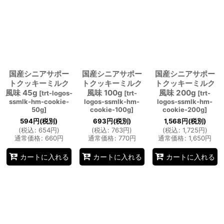
並び順
:
絞り込む
国産シニアサポー
国産シニアサポー
国産シニアサポー
トクッキーミルク
トクッキーミルク
トクッキーミルク
風味 45g
風味 100g
風味 200g
[
trt-logos-
[
trt-
[
trt-
ssmlk-hm-cookie-
logos-ssmlk-hm-
logos-ssmlk-hm-
50g
]
cookie-100g
]
cookie-200g
]
594
円
(税別)
693
円
(税別)
1,568
円
(税別)
(
税込
:
654
円
)
(
税込
:
763
円
)
(
税込
:
1,725
円
)
通常価格
:
660
円
通常価格
:
770
円
通常価格
:
1,650
円
カートに入れる
カートに入れる
カートに入れる