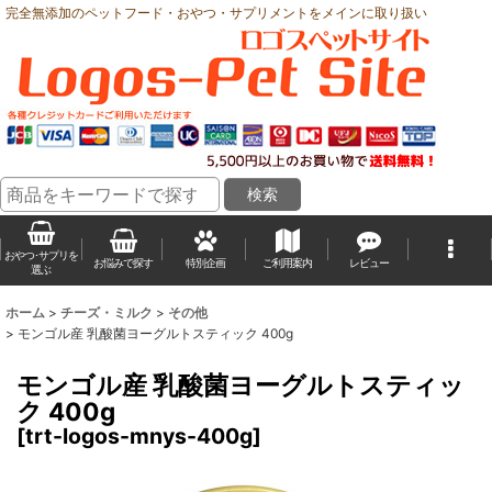
完全無添加のペットフード・おやつ・サプリメントをメインに取り扱い
おやつ･サプリを
お悩みで探す
特別企画
ご利用案内
レビュー
選ぶ
ホーム
>
チーズ・ミルク
>
その他
>
モンゴル産 乳酸菌ヨーグルトスティック 400g
モンゴル産 乳酸菌ヨーグルトスティッ
ク 400g
[
trt-logos-mnys-400g
]