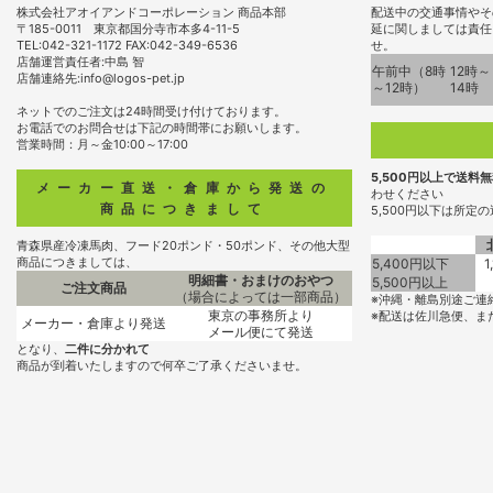
株式会社アオイアンドコーポレーション 商品本部
配送中の交通事情やそ
〒185-0011 東京都国分寺市本多4-11-5
延に関しましては責任
TEL:042-321-1172 FAX:042-349-6536
せ。
店舗運営責任者:中島 智
午前中（8時
12時～
店舗連絡先:info@logos-pet.jp
～12時）
14時
ネットでのご注文は24時間受け付けております。
お電話でのお問合せは下記の時間帯にお願いします。
営業時間：月～金10:00～17:00
5,500円以上で送料
メーカー直送・倉庫から発送の
わせください
商品につきまして
5,500円以下は所定
青森県産冷凍馬肉、フード20ポンド・50ポンド、その他大型
商品につきましては、
5,400円以下
1
明細書・おまけのおやつ
5,500円以上
ご注文商品
（場合によっては一部商品）
※沖縄・離島別途ご連
東京の事務所より
※配送は佐川急便、ま
メーカー・倉庫より発送
メール便にて発送
となり、
二件に分かれて
商品が到着いたしますので何卒ご了承くださいませ。