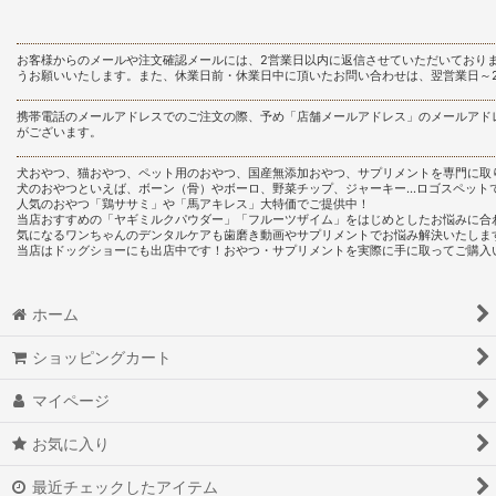
お客様からのメールや注文確認メールには、2営業日以内に返信させていただいており
うお願いいたします。また、休業日前・休業日中に頂いたお問い合わせは、翌営業日～
携帯電話のメールアドレスでのご注文の際、予め「店舗メールアドレス」のメールアド
がございます。
犬おやつ、猫おやつ、ペット用のおやつ、国産無添加おやつ、サプリメントを専門に取
犬のおやつといえば、ボーン（骨）やボーロ、野菜チップ、ジャーキー…ロゴスペット
人気のおやつ「鶏ササミ」や「馬アキレス」大特価でご提供中！
当店おすすめの「ヤギミルクパウダー」「フルーツザイム」をはじめとしたお悩みに合
気になるワンちゃんのデンタルケアも歯磨き動画やサプリメントでお悩み解決いたしま
当店はドッグショーにも出店中です！おやつ・サプリメントを実際に手に取ってご購入
ホーム
ショッピングカート
マイページ
お気に入り
最近チェックしたアイテム