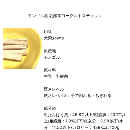
モンゴル産 乳酸菌ヨーグルトスティック
用途
犬用おやつ
原産地
モンゴル
原材料
牛乳・乳酸菌
硬さレベル
硬さレベル3：手で割れる・ちぎれる
成分値
粗たんぱく質：46.8%以上/粗脂肪：20.1%以
上/粗繊維：1.8%以下/粗灰分：3.9%以下/水
分：11.5%以下/カロリー：439Kcal/100g