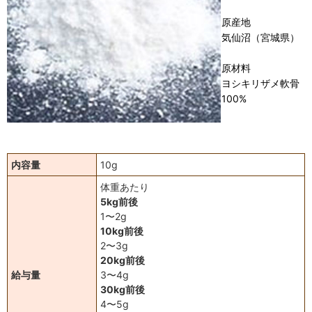
原産地
気仙沼（宮城県）
原材料
ヨシキリザメ軟骨
100%
内容量
10g
体重あたり
5kg前後
1〜2g
10kg前後
2〜3g
20kg前後
給与量
3〜4g
30kg前後
4〜5g