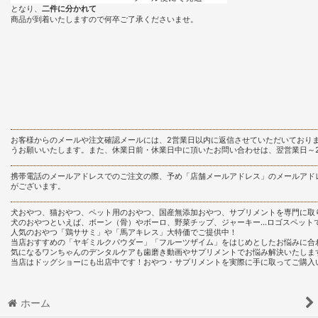
となり、
二件に分かれて
商品が到着いたしますので何卒ご了承くださいませ。
お客様からのメールや注文確認メールには、2営業日以内に返信させていただいており
うお願いいたします。また、休業日前・休業日中に頂いたお問い合わせは、翌営業日～
携帯電話のメールアドレスでのご注文の際、予め「店舗メールアドレス」のメールアド
がございます。
犬おやつ、猫おやつ、ペット用のおやつ、国産無添加おやつ、サプリメントを専門に取
犬のおやつといえば、ボーン（骨）やボーロ、野菜チップ、ジャーキー…ロゴスペット
人気のおやつ「鶏ササミ」や「馬アキレス」大特価でご提供中！
当店おすすめの「ヤギミルクパウダー」「フルーツザイム」をはじめとしたお悩みに合
気になるワンちゃんのデンタルケアも歯磨き動画やサプリメントでお悩み解決いたしま
当店はドッグショーにも出店中です！おやつ・サプリメントを実際に手に取ってご購入
ホーム