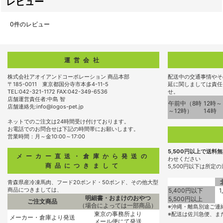
レビュー
0
件のレビュー
運営会社
株式会社アオイアンドコーポレーション 商品本部
配送中の交通事情やそ
〒185-0011 東京都国分寺市本多4-11-5
延に関しましては責任
TEL:042-321-1172 FAX:042-349-6536
せ。
店舗運営責任者:中島 智
午前中（8時
12時～
店舗連絡先:info@logos-pet.jp
～12時）
14時
ネットでのご注文は24時間受け付けております。
お電話でのお問合せは下記の時間帯にお願いします。
営業時間：月～金10:00～17:00
5,500円以上で送料
メーカー直送・倉庫から発送の
わせください
商品につきまして
5,500円以下は所定
青森県産冷凍馬肉、フード20ポンド・50ポンド、その他大型
商品につきましては、
5,400円以下
1
明細書・おまけのおやつ
5,500円以上
ご注文商品
（場合によっては一部商品）
※沖縄・離島別途ご連
東京の事務所より
※配送は佐川急便、ま
メーカー・倉庫より発送
メール便にて発送