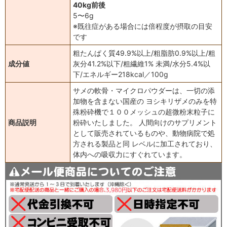
40kg前後
5〜6g
※既往症がある場合には倍程度が摂取の目安
です
粗たんぱく質49.9%以上/粗脂肪0.9%以上/粗
成分値
灰分41.2%以下/粗繊維1% 未満/水分5.4%以
下/エネルギー218kcal／100g
サメの軟骨・マイクロパウダーは、一切の添
加物を含まない国産の ヨシキリザメのみを特
殊粉砕機で１００メッシュの超微粉末粒子に
商品説明
粉砕いたしました。 人間向けのサプリメント
として販売されているものや、動物病院で処
方される製品と同 レベルに加工されており、
体内への吸収力にすぐれています。