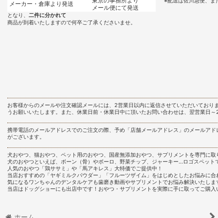
東京の事務所より
※配送は佐川急便、ま
メーカー・倉庫より発送
メール便にて発送
となり、
二件に分かれて
商品が到着いたしますので何卒ご了承くださいませ。
お客様からのメールや注文確認メールには、2営業日以内に返信させていただいており
うお願いいたします。また、休業日前・休業日中に頂いたお問い合わせは、翌営業日～
携帯電話のメールアドレスでのご注文の際、予め「店舗メールアドレス」のメールアド
がございます。
犬おやつ、猫おやつ、ペット用のおやつ、国産無添加おやつ、サプリメントを専門に取
犬のおやつといえば、ボーン（骨）やボーロ、野菜チップ、ジャーキー…ロゴスペット
人気のおやつ「鶏ササミ」や「馬アキレス」大特価でご提供中！
当店おすすめの「ヤギミルクパウダー」「フルーツザイム」をはじめとしたお悩みに合
気になるワンちゃんのデンタルケアも歯磨き動画やサプリメントでお悩み解決いたしま
当店はドッグショーにも出店中です！おやつ・サプリメントを実際に手に取ってご購入
ホーム