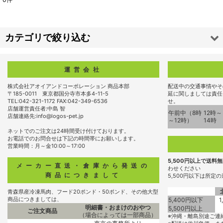
サブカテゴリ
:
表示数
:
カテゴリで絞り込む
並び順
:
野菜・フルーツ (商品一覧)
運営会社
フリーズドライ
株式会社アオイアンドコーポレーション 商品本部
配送中の交通事情やそ
絞り込む
〒185-0011 東京都国分寺市本多4-11-5
延に関しましては責任
TEL:042-321-1172 FAX:042-349-6536
せ。
ボーロ
店舗運営責任者:中島 智
午前中（8時
12時～
店舗連絡先:info@logos-pet.jp
～12時）
14時
クッキー
ネットでのご注文は24時間受け付けております。
お電話でのお問合せは下記の時間帯にお願いします。
営業時間：月～金10:00～17:00
チップス
5,500円以上で送料
メーカー直送・倉庫から発送の
わせください
おふ（麩）
商品につきまして
5,500円以下は所定
青森県産冷凍馬肉、フード20ポンド・50ポンド、その他大型
その他
商品につきましては、
5,400円以下
1
明細書・おまけのおやつ
5,500円以上
ご注文商品
（場合によっては一部商品）
※沖縄・離島別途ご連