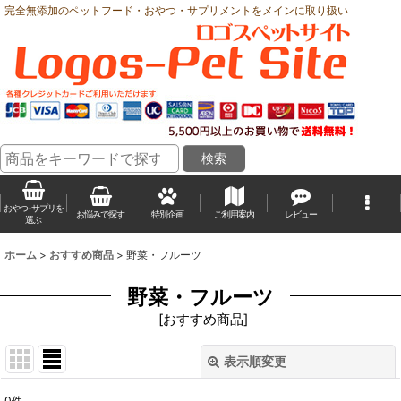
完全無添加のペットフード・おやつ・サプリメントをメインに取り扱い
おやつ･サプリを
お悩みで探す
特別企画
ご利用案内
レビュー
選ぶ
ホーム
>
おすすめ商品
>
野菜・フルーツ
野菜・フルーツ
[
おすすめ商品
]
表示順変更
閉じる
0
件